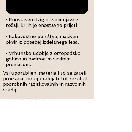
• Enostaven dvig in zamenjava z
ročaji, ki jih je enostavno prijeti
• Kakovostno pohištvo, masiven
okvir iz posebej izdelanega lesa.
• Vrhunsko udobje z ortopedsko
gobico in nedrsečim vinilnim
premazom.
Vsi uporabljeni materiali so se začeli
proizvajati in uporabljati kot rezultat
podrobnih raziskovalnih in razvojnih
študij.
PRISTANIČNI PILATI
"kakovostno in zdravo življenje"
Copyright © 2018 Port Pilates
Vse pravice pridržane.
Politika zasebnosti