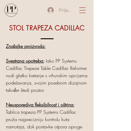
Prijava
STOL TRAPEZA CADILLAC
Značajke proizvoda:
Svestrana upotreba;
Iako PP Systems
Cadillac Trapeze Table Cadillac Reformer
nudi glatko kretanje s vrhunskim opcijama
podešavanja, svojim posebnim dizajnom
također štedi prostor.
Neusporediva fleksibilnost i oštrina;
Tablica trapeza PP Systems Cadillac
pruža najprecizniju kontrolu kuta
namotaja, dok postavke otpora opruge