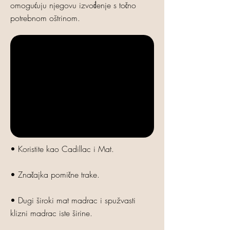
omogućuju njegovu izvođenje s točno
potrebnom oštrinom.
• Koristite kao Cadillac i Mat.
• Značajka pomične trake.
• Dugi široki mat madrac i
spužvasti
klizni madrac iste širine.