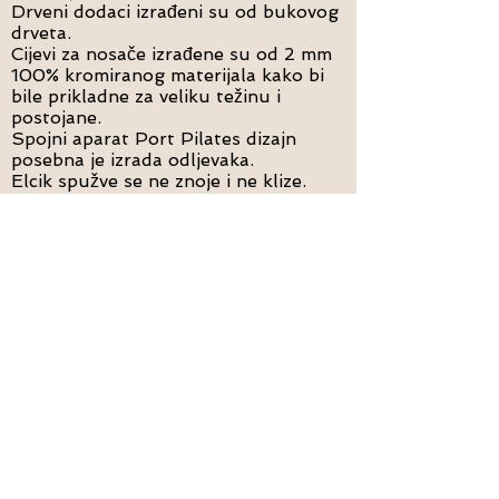
Drveni dodaci izrađeni su od bukovog
drveta.
Cijevi za nosače izrađene su od 2 mm
100% kromiranog materijala kako bi
bile prikladne za veliku težinu i
postojane.
Spojni aparat Port Pilates dizajn
posebna je izrada odljevaka.
Elcik spužve se ne znoje i ne klize.
Kopče koje se koriste u izvlakačima i
ostalim tkaninama su visokokvalitetne
i posebno šivane.
Svi materijali, od najmanjih materijala
koji se koriste do čeličnih vijaka
kotača ispod nosača, proizvedeni su i
korišteni kao rezultat detaljnih
istraživanja i razvojnih studija.
U
LUČKI PILATES
"kvalitetan i zdrav život"