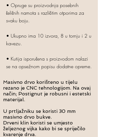
• Opruge su proizvodnja posebnih
čeličnih namota s različitim otporima za
svaku boju.
• Ukupno ima 10 izvora, 8 u tornju i 2 u
kavezu.
• Kutija isporučena s proizvodom nalazi
se na opsežnom popisu dodatne opreme.
Masivno drvo korišteno u tijelu
rezano je CNC tehnologijom.
Na ovaj
način; Postignut je robusni i estetski
materijal.
U prtljažniku se koristi 30 mm
masivno drvo bukve.
Drveni klin koristi se umjesto
željeznog vijka kako bi se spriječilo
kvarenje drva.