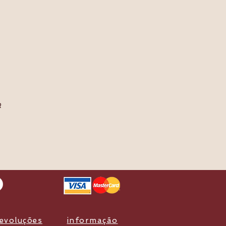
R
devoluções
informação