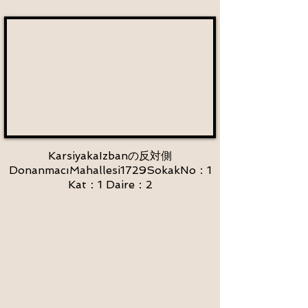
KarsiyakaIzbanの反対側
DonanmacıMahallesi1729SokakNo：1
Kat：1 Daire：2