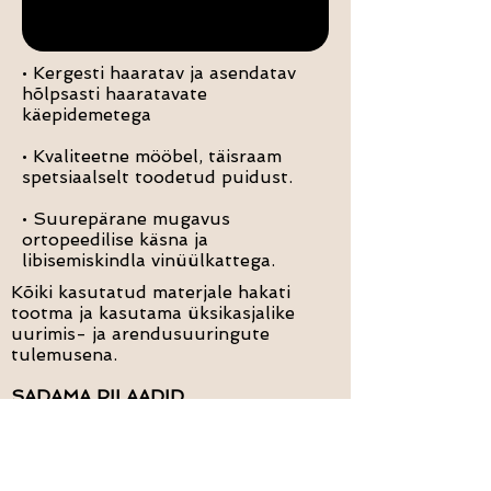
• Kergesti haaratav ja asendatav
hõlpsasti haaratavate
käepidemetega
• Kvaliteetne mööbel, täisraam
spetsiaalselt toodetud puidust.
• Suurepärane mugavus
ortopeedilise käsna ja
libisemiskindla vinüülkattega.
Kõiki kasutatud materjale hakati
tootma ja kasutama üksikasjalike
uurimis- ja arendusuuringute
tulemusena.
SADAMA PILAADID
"kvaliteetne ja tervislik elu"
Autoriõigus © 2018 Port Pilates.
Kõik õigused kaitstud.