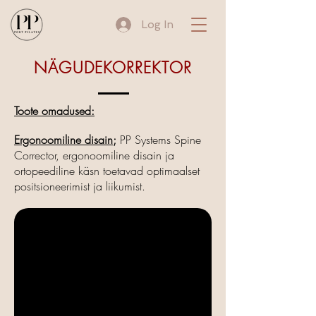
Log In
NÄGUDEKORREKTOR
Toote omadused:
Ergonoomiline disain;
PP Systems Spine
Corrector, ergonoomiline disain ja
ortopeediline käsn toetavad optimaalset
positsioneerimist ja liikumist.