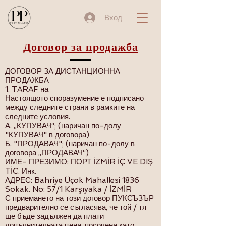
Вход
Договор за продажба
ДОГОВОР ЗА ДИСТАНЦИОННА
ПРОДАЖБА
1. TARAF на
Настоящото споразумение е подписано
между следните страни в рамките на
следните условия.
А. „КУПУВАЧ“; (наричан по-долу
"КУПУВАЧ" в договора)
Б. "ПРОДАВАЧ"; (наричан по-долу в
договора „ПРОДАВАЧ“)
ИМЕ- ПРЕЗИМО: ПОРТ İZMİR İÇ VE DIŞ
TİC. Инк.
АДРЕС: Bahriye Üçok Mahallesi 1836
Sokak. No: 57/1 Karşıyaka / İZMİR
С приемането на този договор ПУКСЪЗЪР
предварително се съгласява, че той / тя
ще бъде задължен да плати
допълнителната цена, посочена като