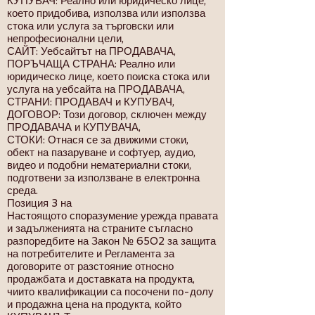
КУПУВАЧ: Реално или юридическо лице,
което придобива, използва или използва
стока или услуга за търговски или
непрофесионални цели,
САЙТ: Уебсайтът на ПРОДАВАЧА,
ПОРЪЧАЩА СТРАНА: Реално или
юридическо лице, което поиска стока или
услуга на уебсайта на ПРОДАВАЧА,
СТРАНИ: ПРОДАВАЧ и КУПУВАЧ,
ДОГОВОР: Този договор, сключен между
ПРОДАВАЧА и КУПУВАЧА,
СТОКИ: Отнася се за движими стоки,
обект на пазаруване и софтуер, аудио,
видео и подобни нематериални стоки,
подготвени за използване в електронна
среда.
Позиция 3 на
Настоящото споразумение урежда правата
и задълженията на страните съгласно
разпоредбите на Закон № 6502 за защита
на потребителите и Регламента за
договорите от разстояние относно
продажбата и доставката на продукта,
чиито квалификации са посочени по-долу
и продажна цена на продукта, който