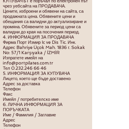
КУПУВАЧЪТ е поръчал по електронен път
чрез уебсайта на ПРОДАВАЧА.
Цените, изброени и обявени на сайта, са
продажната цена. Обявените цени и
обещания са валидни до актуализиране и
промяна. Обявените за период цени са
валидни до края на посочения период.
4. ИНФОРМАЦИЯ ЗА ПРОДАВАЧА
Фирма Порт Измир Ic ve Dis Tic. Инк.
Адрес Bahriye Üçok Mah. 1836 г. Sokak
No: 57/1 Karşıyaka / İZMİR
Изпратете имейл на
info@portpilates.com.tr
Тел
0.232.246 66 46
5. ИНФОРМАЦИЯ ЗА КУПУВАЧА
Лицето, което ще бъде доставено:
Адрес за доставка
Телефон
Факс
Имейл / потребителско име
6. ЛИЧНА ИНФОРМАЦИЯ ЗА
ПОРЪЧКАТА
Име / Фамилия / Заглавие
Адрес
Телефон