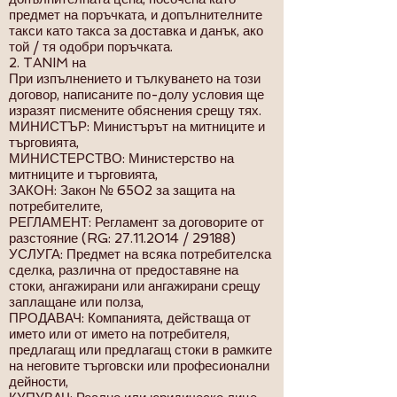
предмет на поръчката, и допълнителните
такси като такса за доставка и данък, ако
той / тя одобри поръчката.
2. TANIM на
При изпълнението и тълкуването на този
договор, написаните по-долу условия ще
изразят писмените обяснения срещу тях.
МИНИСТЪР: Министърът на митниците и
търговията,
МИНИСТЕРСТВО: Министерство на
митниците и търговията,
ЗАКОН: Закон № 6502 за защита на
потребителите,
РЕГЛАМЕНТ: Регламент за договорите от
разстояние (RG:
27.11.2014
/ 29188)
УСЛУГА: Предмет на всяка потребителска
сделка, различна от предоставяне на
стоки, ангажирани или ангажирани срещу
заплащане или полза,
ПРОДАВАЧ: Компанията, действаща от
името или от името на потребителя,
предлагащ или предлагащ стоки в рамките
на неговите търговски или професионални
дейности,