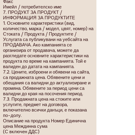
Факс
Имейл / потребителско име
7. ПРОДУКТ ЗА ПРОДУКТ /
ИНФОРМАЦИЯ ЗА ПРОДУКТИТЕ
1. Основните характеристики (вид,
количество, марка / модел, цвят, номер) на
Стоката / Продукта / Продуктите /
Услугата са публикувани на уебсайта на
ПРОДАВАЧА. Ако кампанията се
организира от продавача, можете да
разгледате основните характеристики на
продукта по време на кампанията. Той е
валиден до датата на кампанията.
7.2. Цените, изброени и обявени на сайта,
са продажната цена. Обявените цени и
обещания са валидни до актуализиране и
промяна. Обявените за период цени са
валидни до края на посочения период.
7.3. Продажната цена на стоките или
услугите, предмет на договора,
включително всички данъци, е показана
по-долу.
Описание на продукта Номер Единична
цена Междинна сума
(С включен ДДС)