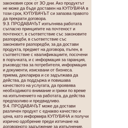
законовия срок от 30 дни. Ако продуктът
не може да бъде доставен на КУПУВАЧА в
този срок, КУПУВАЧЪТ си запазва правото
да прекрати договора.
9.3. ПРОДАВАЧЪТ изпълнява работата
съгласно принципите на почтеност и
почтеност, в съответствие със законовите
разпоредби, в съответствие със
законовите разпоредби, за да достави
продукта, предмет на договора, пълен, в
съответствие с квалификациите, посочени
в поръчката, и с информация за гаранция,
ръководства за потребителя, информация
и документи, изисквани от бизнеса.
приема, декларира и се задължава да
действа, да поддържа и повишава
качеството на услугата, да проявява
необходимото внимание и грижи по време
на изпълнението на работата, да действа
предпазливо и предвидливо.
9.4. ПРОДАВАЧЪТ може да достави
различен продукт с еднакво качество и
цена, като информира КУПУВАЧА и получи
изрично одобрение преди изтичане на
договорното задължение за изпълнение.