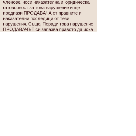
членове, носи наказателна и юридическа
отговорност за това нарушение и ще
предпази ПРОДАВАЧА от правните и
наказателни последици от тези
нарушения. Също; Поради това нарушение
ПРОДАВАЧЪТ си запазва правото да иска
обезщетение в случай, че събитието бъде
изведено в правното поле, тъй като
споразумението за членство срещу члена
не е спазено.
10. ПРАВО НА ОТТЕГЛЯНЕ
10.1. ПРИЕМНИК; В случай, че договорът
от разстояние е свързан с продажбата на
стоките, в рамките на 14 (четиринадесет)
дни от датата на доставка на продукта на
себе си или на лицето / организацията на
посочения адрес, той може да използва
правото да се откаже от договора като
отказва стоките, без да поема каквато и да
е правна и наказателна отговорност и без
да посочва каквато и да е причина. При
договорите от разстояние относно
предоставянето на услуги този период
започва да тече от датата на подписване
на договора. Преди да изтече правото на