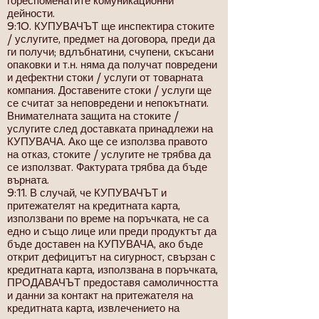
гореспоменатите комуникационни
дейности.
9:10. КУПУВАЧЪТ ще инспектира стоките
/ услугите, предмет на договора, преди да
ги получи; вдлъбнатини, счупени, скъсани
опаковки и т.н. няма да получат повредени
и дефектни стоки / услуги от товарната
компания. Доставените стоки / услуги ще
се считат за неповредени и непокътнати.
Внимателната защита на стоките /
услугите след доставката принадлежи на
КУПУВАЧА. Ако ще се използва правото
на отказ, стоките / услугите не трябва да
се използват. Фактурата трябва да бъде
върната.
9:11. В случай, че КУПУВАЧЪТ и
притежателят на кредитната карта,
използвани по време на поръчката, не са
едно и също лице или преди продуктът да
бъде доставен на КУПУВАЧА, ако бъде
открит дефицитът на сигурност, свързан с
кредитната карта, използвана в поръчката,
ПРОДАВАЧЪТ предоставя самоличността
и данни за контакт на притежателя на
кредитната карта, извлечението на