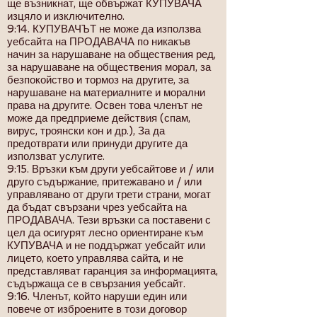
ще възникнат, ще обвържат КУПУВАЧА
изцяло и изключително.
9:14. КУПУВАЧЪТ не може да използва
уебсайта на ПРОДАВАЧА по никакъв
начин за нарушаване на обществения ред,
за нарушаване на обществения морал, за
безпокойство и тормоз на другите, за
нарушаване на материалните и морални
права на другите. Освен това членът не
може да предприеме действия (спам,
вирус, троянски кон и др.), За да
предотврати или принуди другите да
използват услугите.
9:15. Връзки към други уебсайтове и / или
друго съдържание, притежавано и / или
управлявано от други трети страни, могат
да бъдат свързани чрез уебсайта на
ПРОДАВАЧА. Тези връзки са поставени с
цел да осигурят лесно ориентиране към
КУПУВАЧА и не поддържат уебсайт или
лицето, което управлява сайта, и не
представляват гаранция за информацията,
съдържаща се в свързания уебсайт.
9:16. Членът, който наруши един или
повече от изброените в този договор