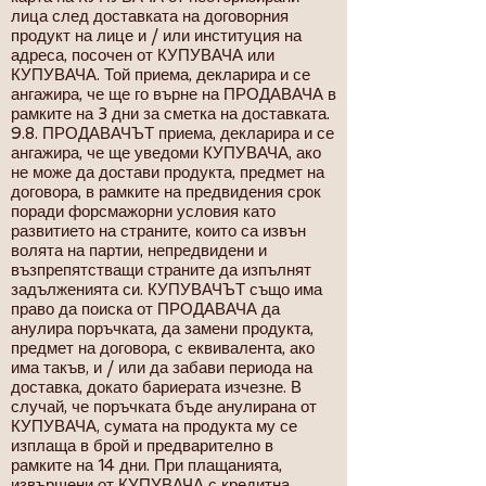
лица след доставката на договорния
продукт на лице и / или институция на
адреса, посочен от КУПУВАЧА или
КУПУВАЧА. Той приема, декларира и се
ангажира, че ще го върне на ПРОДАВАЧА в
рамките на 3 дни за сметка на доставката.
9.8. ПРОДАВАЧЪТ приема, декларира и се
ангажира, че ще уведоми КУПУВАЧА, ако
не може да достави продукта, предмет на
договора, в рамките на предвидения срок
поради форсмажорни условия като
развитието на страните, които са извън
волята на партии, непредвидени и
възпрепятстващи страните да изпълнят
задълженията си. КУПУВАЧЪТ също има
право да поиска от ПРОДАВАЧА да
анулира поръчката, да замени продукта,
предмет на договора, с еквивалента, ако
има такъв, и / или да забави периода на
доставка, докато бариерата изчезне. В
случай, че поръчката бъде анулирана от
КУПУВАЧА, сумата на продукта му се
изплаща в брой и предварително в
рамките на 14 дни. При плащанията,
извършени от КУПУВАЧА с кредитна