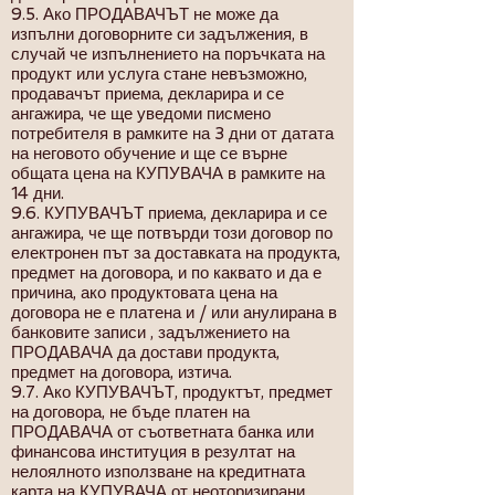
9.5. Ако ПРОДАВАЧЪТ не може да
изпълни договорните си задължения, в
случай че изпълнението на поръчката на
продукт или услуга стане невъзможно,
продавачът приема, декларира и се
ангажира, че ще уведоми писмено
потребителя в рамките на 3 дни от датата
на неговото обучение и ще се върне
общата цена на КУПУВАЧА в рамките на
14 дни.
9.6. КУПУВАЧЪТ приема, декларира и се
ангажира, че ще потвърди този договор по
електронен път за доставката на продукта,
предмет на договора, и по каквато и да е
причина, ако продуктовата цена на
договора не е платена и / или анулирана в
банковите записи , задължението на
ПРОДАВАЧА да достави продукта,
предмет на договора, изтича.
9.7. Ако КУПУВАЧЪТ, продуктът, предмет
на договора, не бъде платен на
ПРОДАВАЧА от съответната банка или
финансова институция в резултат на
нелоялното използване на кредитната
карта на КУПУВАЧА от неоторизирани