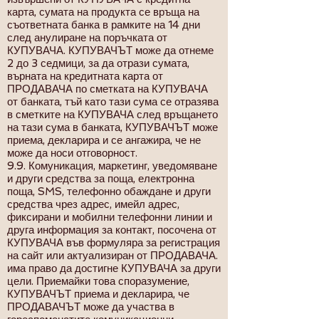
карта, сумата на продукта се връща на
съответната банка в рамките на 14 дни
след анулиране на поръчката от
КУПУВАЧА. КУПУВАЧЪТ може да отнеме
2 до 3 седмици, за да отрази сумата,
върната на кредитната карта от
ПРОДАВАЧА по сметката на КУПУВАЧА
от банката, тъй като тази сума се отразява
в сметките на КУПУВАЧА след връщането
на тази сума в банката, КУПУВАЧЪТ може
приема, декларира и се ангажира, че не
може да носи отговорност.
9.9. Комуникация, маркетинг, уведомяване
и други средства за поща, електронна
поща, SMS, телефонно обаждане и други
средства чрез адрес, имейл адрес,
фиксирани и мобилни телефонни линии и
друга информация за контакт, посочена от
КУПУВАЧА във формуляра за регистрация
на сайт или актуализиран от ПРОДАВАЧА.
има право да достигне КУПУВАЧА за други
цели. Приемайки това споразумение,
КУПУВАЧЪТ приема и декларира, че
ПРОДАВАЧЪТ може да участва в