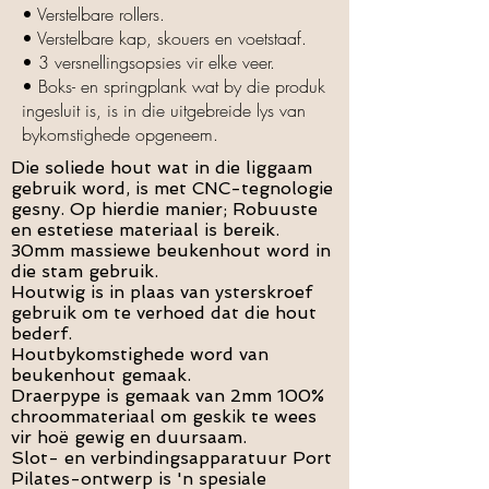
• Verstelbare rollers.
• Verstelbare kap, skouers en voetstaaf.
• 3 versnellingsopsies vir elke veer.
• Boks- en springplank wat by die produk
ingesluit is, is in die uitgebreide lys van
bykomstighede opgeneem.
Die soliede hout wat in die liggaam
gebruik word, is met CNC-tegnologie
gesny. Op hierdie manier; Robuuste
en estetiese materiaal is bereik.
30mm massiewe beukenhout word in
die stam gebruik.
Houtwig is in plaas van ysterskroef
gebruik om te verhoed dat die hout
bederf.
Houtbykomstighede word van
beukenhout gemaak.
Draerpype is gemaak van 2mm 100%
chroommateriaal om geskik te wees
vir hoë gewig en duursaam.
Slot- en verbindingsapparatuur Port
Pilates-ontwerp is 'n spesiale