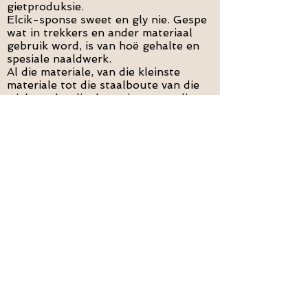
gietproduksie.
Elcik-sponse sweet en gly nie. Gespe
wat in trekkers en ander materiaal
gebruik word, is van hoë gehalte en
spesiale naaldwerk.
Al die materiale, van die kleinste
materiale tot die staalboute van die
wiele onder die draer, is vervaardig en
gebruik as gevolg van gedetailleerde
navorsing en ontwikkelingstudies.
HAVENPILATE
"hoë kwaliteit en gesonde lewe"