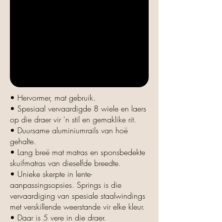
• Hervormer, mat gebruik.
• Spesiaal vervaardigde 8 wiele en laers
op die draer vir 'n stil en gemaklike rit.
• Duursame aluminiumrails van hoë
gehalte.
• Lang breë mat matras en sponsbedekte
skuifmatras van dieselfde breedte.
• Unieke skerpte in lente-
aanpassingsopsies. Springs is die
vervaardiging van spesiale staalwindings
met verskillende weerstande vir elke kleur.
• Daar is 5 vere in die draer.