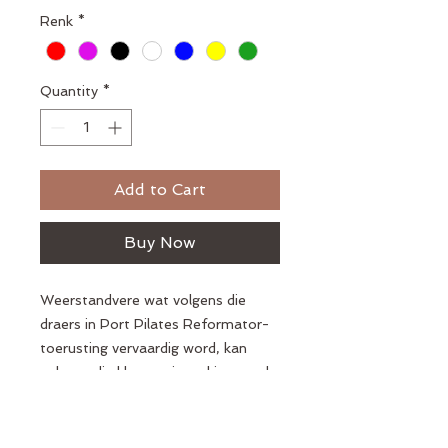
Renk
*
Quantity
*
Add to Cart
Buy Now
Weerstandvere wat volgens die
draers in Port Pilates Reformator-
toerusting vervaardig word, kan
volgens die kleuropsie verkies word.
Kopiereg © 2018 Port Pilates