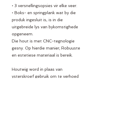
• 3 versnellingsopsies vir elke veer.
• Boks- en springplank wat by die
produk ingesluit is, is in die
uitgebreide lys van bykomstighede
opgeneem.
Die hout is met CNC-tegnologie
gesny. Op hierdie manier; Robuuste
en estetiese materiaal is bereik.
Houtwig word in plaas van
ysterskroef gebruik om te verhoed
dat die hout bederf.
Houtbykomstighede word van
beukenhout gemaak.
Draerpype is gemaak van 2mm
100% chroommateriaal om geskik
te wees vir hoë gewig en duursaam.
Slot- en verbindingsapparatuur Port