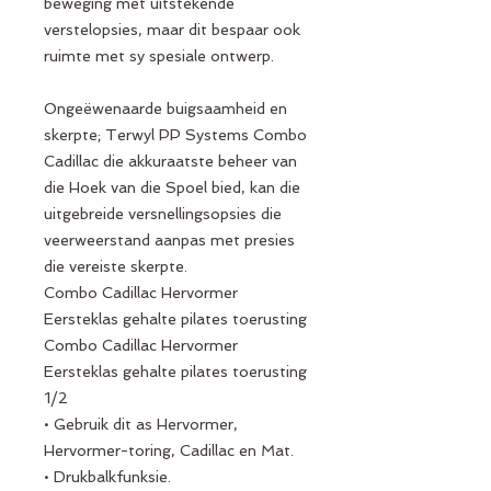
beweging met uitstekende
verstelopsies, maar dit bespaar ook
ruimte met sy spesiale ontwerp.
Ongeëwenaarde buigsaamheid en
skerpte; Terwyl PP Systems Combo
Cadillac die akkuraatste beheer van
die Hoek van die Spoel bied, kan die
uitgebreide versnellingsopsies die
veerweerstand aanpas met presies
die vereiste skerpte.
Combo Cadillac Hervormer
Eersteklas gehalte pilates toerusting
Combo Cadillac Hervormer
Eersteklas gehalte pilates toerusting
1/2
• Gebruik dit as Hervormer,
Hervormer-toring, Cadillac en Mat.
• Drukbalkfunksie.