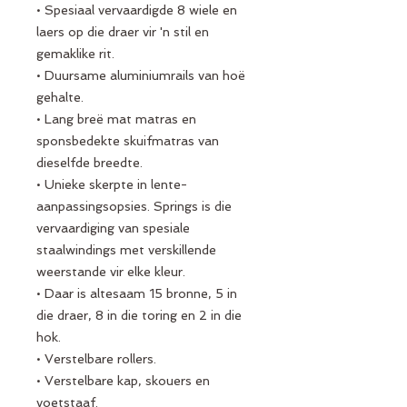
• Spesiaal vervaardigde 8 wiele en
laers op die draer vir 'n stil en
gemaklike rit.
• Duursame aluminiumrails van hoë
gehalte.
• Lang breë mat matras en
sponsbedekte skuifmatras van
dieselfde breedte.
• Unieke skerpte in lente-
aanpassingsopsies. Springs is die
vervaardiging van spesiale
staalwindings met verskillende
weerstande vir elke kleur.
• Daar is altesaam 15 bronne, 5 in
die draer, 8 in die toring en 2 in die
hok.
• Verstelbare rollers.
• Verstelbare kap, skouers en
voetstaaf.