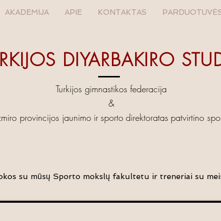
AKADEMIJA
APIE
KONTAKTAS
PARDUOTUVĖ
RKIJOS DIYARBAKIRO STUD
Turkijos gimnastikos federacija
&
zmiro provincijos jaunimo
ir
sporto
direktoratas
patvirtino spo
okos su mūsų Sporto mokslų fakultetu ir treneriai su me