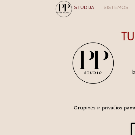
STUDIJA
SISTEMOS
TU
I
Grupinės ir privačios pam