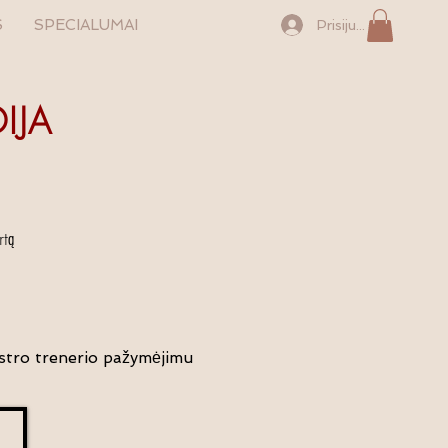
S
SPECIALUMAI
Prisijungti
IJA
rtą
istro trenerio pažymėjimu